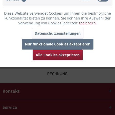
Infos zum Hersteller
Diese Website verwendet Cookies, um Ihnen die bestmögliche
Funktionalität bieten zu können. Sie können Ihre Auswahl der
Folgende Infos zum Hersteller sind verfübar......
mehr
Verwendung von Cookies jederzeit
speichern.
Datenschutzeinstellungen
Zubehör
4
Nur funktionale Cookies akzeptieren
Alle Cookies akzeptieren
Kontakt
Service