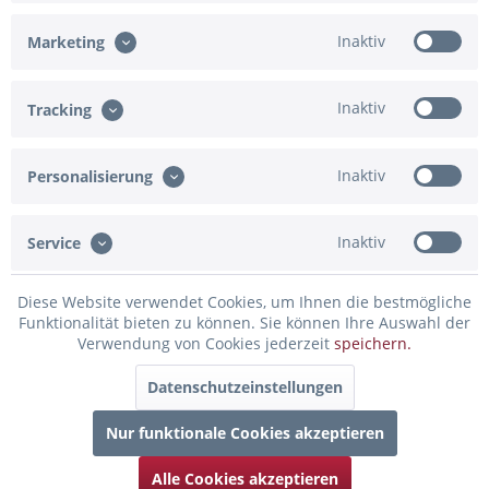
Inaktiv
Marketing
Eingabe fehlt
Ich bestätige, dass die Angaben korrekt sind
Inaktiv
Tracking
Eingabe fehlt
Inaktiv
Personalisierung
In den Warenkorb
Inaktiv
Service
Konfiguration ist unvollständig - bitte prüfen!
Diese Website verwendet Cookies, um Ihnen die bestmögliche
Merken
Bewerten
Funktionalität bieten zu können. Sie können Ihre Auswahl der
Verwendung von Cookies jederzeit
speichern.
Artikel-Nr.:
91-832300
Datenschutzeinstellungen
Beschreibung
Nur funktionale Cookies akzeptieren
Für den besonderen Anlass eignet sich ideal unser für sie
persönlich erstelltes...
mehr
Alle Cookies akzeptieren