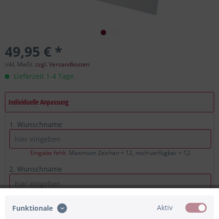
49,95 € *
inkl. MwSt.
zzgl. Versandkosten
Lieferzeit 1-4 Tage
Individuelle Anpassung
1. Wunschname
Eingabe fehlt
Maximum Zeichen = 12, noch verfügbar =
12
2. Wunschname
Eingabe fehlt
Maximum Zeichen = 12, noch verfügbar =
12
Aktiv
Funktionale
Wunschdatum