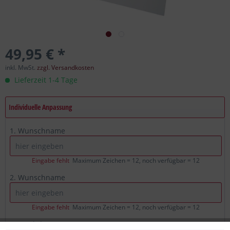
49,95 € *
inkl. MwSt.
zzgl. Versandkosten
Lieferzeit 1-4 Tage
Individuelle Anpassung
1. Wunschname
Eingabe fehlt
Maximum Zeichen = 12, noch verfügbar =
12
2. Wunschname
Eingabe fehlt
Maximum Zeichen = 12, noch verfügbar =
12
Wunschdatum