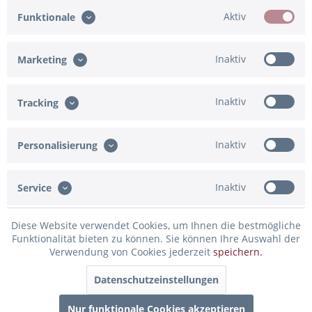
Aktiv
Funktionale
Eingabe fehlt
Inaktiv
Marketing
Ich bestätige, dass die Angaben korrekt sind
Eingabe fehlt
Inaktiv
Tracking
In den Warenkorb
Inaktiv
Personalisierung
Konfiguration ist unvollständig - bitte prüfen!
Inaktiv
Service
Merken
Bewerten
Artikel-Nr.:
Diese Website verwendet Cookies, um Ihnen die bestmögliche
91-832294
Funktionalität bieten zu können. Sie können Ihre Auswahl der
Verwendung von Cookies jederzeit
speichern.
Beschreibung
Datenschutzeinstellungen
Ein tolles Extra auf jeder Hochzeit ist unser individuell
erstelltes Willkommensschild mit den...
mehr
Nur funktionale Cookies akzeptieren