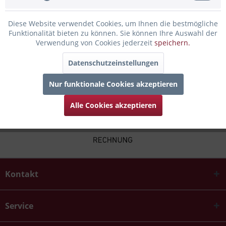
Infos zum Hersteller
Diese Website verwendet Cookies, um Ihnen die bestmögliche
Funktionalität bieten zu können. Sie können Ihre Auswahl der
Folgende Infos zum Hersteller sind verfübar......
mehr
Verwendung von Cookies jederzeit
speichern.
Zubehör
3
Datenschutzeinstellungen
Nur funktionale Cookies akzeptieren
Alle Cookies akzeptieren
Kontakt
Service