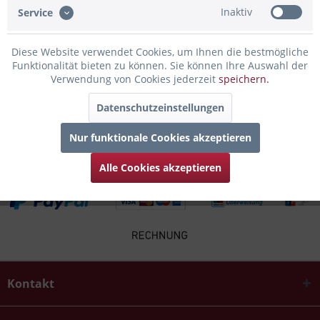
Inaktiv
Service
Infos zum Hersteller
Folgende Infos zum Hersteller sind verfübar......
mehr
Diese Website verwendet Cookies, um Ihnen die bestmögliche
Funktionalität bieten zu können. Sie können Ihre Auswahl der
Verwendung von Cookies jederzeit
speichern.
Zubehör
3
Datenschutzeinstellungen
Kunden kauften auch
Nur funktionale Cookies akzeptieren
Alle Cookies akzeptieren
Kontakt