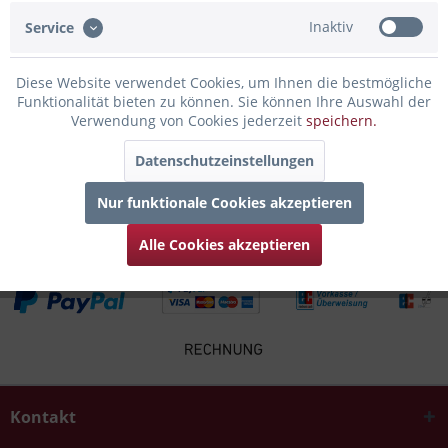
Bewertungen lesen, schreiben und diskutieren...
mehr
Inaktiv
Service
Infos zum Hersteller
Diese Website verwendet Cookies, um Ihnen die bestmögliche
Folgende Infos zum Hersteller sind verfübar......
mehr
Funktionalität bieten zu können. Sie können Ihre Auswahl der
Verwendung von Cookies jederzeit
speichern.
Zubehör
4
Datenschutzeinstellungen
Kunden kauften auch
Nur funktionale Cookies akzeptieren
Alle Cookies akzeptieren
Kontakt