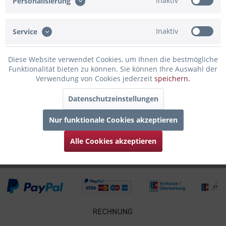
Inaktiv
Personalisierung
Beschreibung
Mit unserem Flachmann aus hochwertigem Edelstahl
genießt man seine Lieblingsspirituosen,...
mehr
Inaktiv
Service
Bewertungen
0
Diese Website verwendet Cookies, um Ihnen die bestmögliche
Bewertungen lesen, schreiben und diskutieren...
mehr
Funktionalität bieten zu können. Sie können Ihre Auswahl der
Verwendung von Cookies jederzeit
speichern.
Infos zum Hersteller
Datenschutzeinstellungen
Folgende Infos zum Hersteller sind verfübar......
mehr
Nur funktionale Cookies akzeptieren
Zubehör
4
Alle Cookies akzeptieren