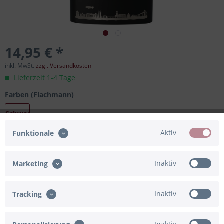
14,95 € *
inkl. MwSt.
zzgl. Versandkosten
Lieferzeit 1-4 Tage
Farben (Flachmann)
Schwarz
Aktiv
Funktionale
In den
Warenkorb
Inaktiv
Marketing
Merken
Bewerten
Inaktiv
Tracking
Artikel-Nr.:
91-841326