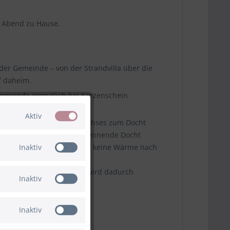
m Abend zu Hause.
der Gemeinde – von der Strandvilla über die
f daheim.
egemeinde gemütlich bei Kerzenschein
Aktiv
er, der die Zufuhr des Wachses zum Docht
00% made in Germany. Der brennende Docht
Inaktiv
udem leitet der Dochthalter keine Wärme nach
bt. Die Gefahr durch Feuer wird dadurch
Inaktiv
Inaktiv