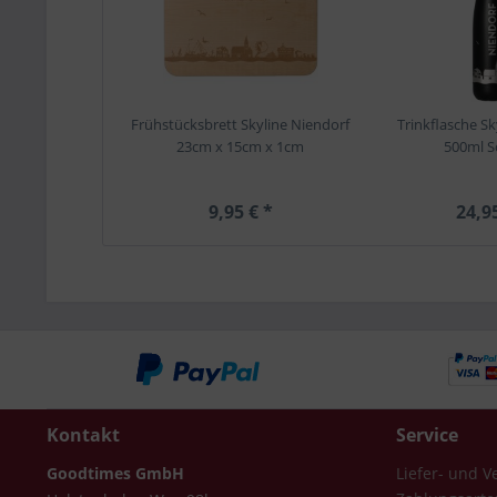
Frühstücksbrett Skyline Niendorf
Trinkflasche Sk
23cm x 15cm x 1cm
500ml S
9,95 € *
24,9
Kontakt
Service
Goodtimes GmbH
Liefer- und 