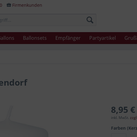
80
Firmenkunden
allons
Ballonsets
Empfänger
Partyartikel
Gruß
endorf
8,95 €
inkl. MwSt.
zzg
Farben (Ker