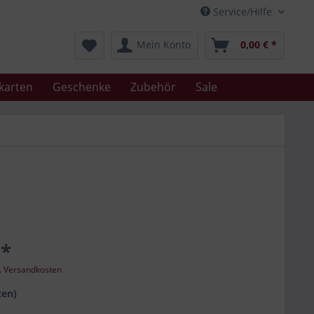
Service/Hilfe
Mein Konto
0,00 € *
karten
Geschenke
Zubehör
Sale
 *
l. Versandkosten
zen)