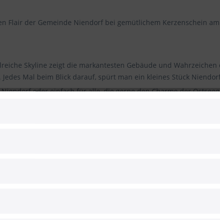
en Flair der Gemeinde Niendorf bei gemütlichem Kerzenschein a
ailreiche Skyline zeigt die markantesten Gebäude und Wahrzeichen 
 Jedes Mal beim Blick darauf, spürt man ein kleines Stück Niendor
 Niendorf oder einfach für alle, die gerne den Charme der Ostse
nd selbstverlöschende Stumpenkerzen mit integriertem Dochthalt
es innovative und patentierte System ist DEKRA geprüft und zu 1
s nicht umkippen und erlischt nach dem Abbrennen von alleine. Z
slos reinigen, da kein flüssiges Wachs auf den Tellern zurückblei
gnet, die Aufsicht durch Erwachsene ist erforderlich!