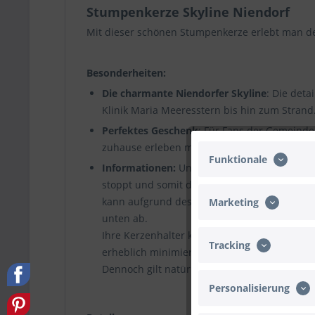
Stumpenkerze Skyline Niendorf
Mit dieser schönen Stumpenkerze erlebt man d
Besonderheiten:
Die charmante Niendorfer Skyline
: Die det
Klinik Maria Meeresstern bis hin zum Strand.
Perfektes Geschenk
: Für Fans der Gemeinde
zuhause erleben möchten.
Funktionale
Informationen:
Unsere bedruckten Kerzen si
stoppt und somit die Kerze „erstickt“. Dies
kann aufgrund des integrierten Dochthalter
Marketing
unten ab.
Ihre Kerzenhalter können Sie stets rückstand
Tracking
erheblich minimiert.
Dennoch gilt natürlich: Nicht für Kinder geei
Personalisierung