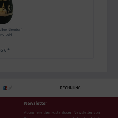
yline Niendorf
rz/Gold
5 € *
Newsletter
Abonniere den kostenlosen Newsletter von