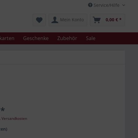
Service/Hilfe
Mein Konto
0,00 € *
karten
Geschenke
Zubehör
Sale
 *
l. Versandkosten
zen)