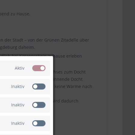
bend zu Hause.
n der Stadt – von der Grünen Zitadelle über
Magdeburg daheim.
ütlich bei Kerzenschein zuhause erleben
Aktiv
er, der die Zufuhr des Wachses zum Docht
00% made in Germany. Der brennende Docht
Inaktiv
udem leitet der Dochthalter keine Wärme nach
bt. Die Gefahr durch Feuer wird dadurch
Inaktiv
Inaktiv