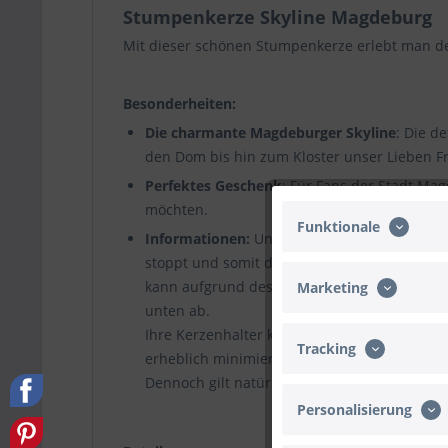
Stumpenkerze Skyline Magdeburg
Mit dieser schönen Stumpenkerze erlebt man d
Besonderheiten:
Die charmante Magdeburger Skyline
: Die d
den Dom bis hin zum Kloster unser Lieben F
Perfektes Geschenk
: Für Fans der Stadt Ma
möchten.
Funktionale
Informationen:
Unsere bedruckten Kerzen si
stoppt und somit die Kerze „erstickt“. Dies
kann aufgrund des integrierten Dochthalter
Marketing
unten ab.
Ihre Kerzenhalter können Sie stets rückstand
Tracking
erheblich minimiert.
Dennoch gilt natürlich: Nicht für Kinder geei
Personalisierung