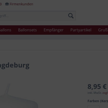
80
Firmenkunden
allons
Ballonsets
Empfänger
Partyartikel
Gruß
agdeburg
8,95 €
inkl. MwSt.
zzg
Farben (Ker