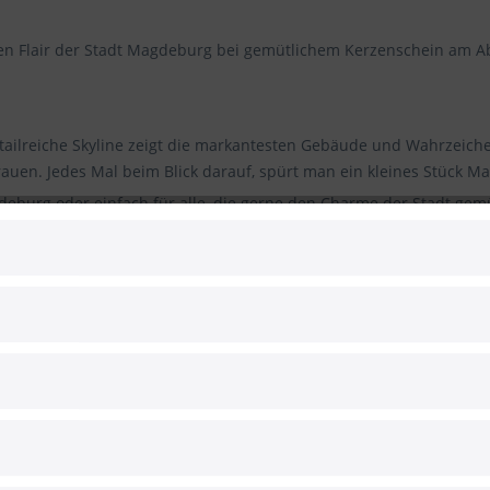
en Flair der Stadt Magdeburg bei gemütlichem Kerzenschein am A
etailreiche Skyline zeigt die markantesten Gebäude und Wahrzeiche
rauen. Jedes Mal beim Blick darauf, spürt man ein kleines Stück 
gdeburg oder einfach für alle, die gerne den Charme der Stadt gem
nd selbstverlöschende Stumpenkerzen mit integriertem Dochthalt
es innovative und patentierte System ist DEKRA geprüft und zu 1
s nicht umkippen und erlischt nach dem Abbrennen von alleine. Z
slos reinigen, da kein flüssiges Wachs auf den Tellern zurückblei
gnet, die Aufsicht durch Erwachsene ist erforderlich!