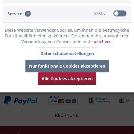
Stadt Heidelberg bei...
mehr
Inaktiv
Service
Bewertungen
0
Bewertungen lesen, schreiben und diskutieren...
mehr
Diese Website verwendet Cookies, um Ihnen die bestmögliche
Funktionalität bieten zu können. Sie können Ihre Auswahl der
Verwendung von Cookies jederzeit
speichern.
Infos zum Hersteller
Folgende Infos zum Hersteller sind verfübar......
mehr
Datenschutzeinstellungen
Nur funktionale Cookies akzeptieren
Zubehör
4
Alle Cookies akzeptieren