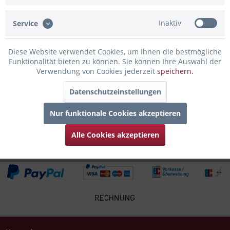
Insel Borkum bei gemütlichem...
mehr
Inaktiv
Service
Bewertungen
0
Bewertungen lesen, schreiben und diskutieren...
mehr
Diese Website verwendet Cookies, um Ihnen die bestmögliche
Funktionalität bieten zu können. Sie können Ihre Auswahl der
Verwendung von Cookies jederzeit
speichern.
Infos zum Hersteller
Folgende Infos zum Hersteller sind verfübar......
mehr
Datenschutzeinstellungen
Nur funktionale Cookies akzeptieren
Zubehör
4
Alle Cookies akzeptieren