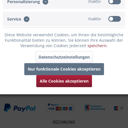
Inaktiv
Personalisierung
genießt man seine Lieblingsspirituosen,...
mehr
Inaktiv
Service
Bewertungen
0
Bewertungen lesen, schreiben und diskutieren...
mehr
Diese Website verwendet Cookies, um Ihnen die bestmögliche
Funktionalität bieten zu können. Sie können Ihre Auswahl der
Infos zum Hersteller
Verwendung von Cookies jederzeit
speichern.
Folgende Infos zum Hersteller sind verfübar......
mehr
Datenschutzeinstellungen
Zubehör
4
Nur funktionale Cookies akzeptieren
Kunden haben sich ebenfalls angesehen
Alle Cookies akzeptieren