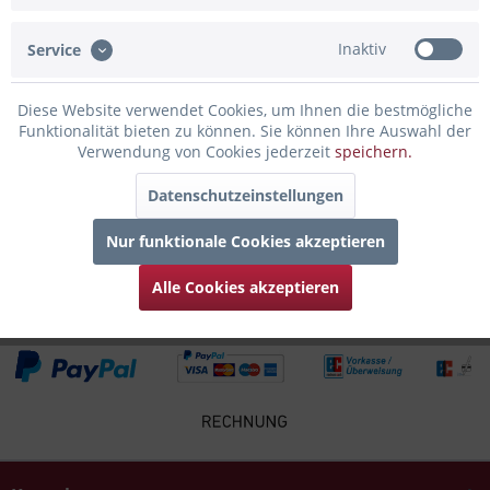
genießt man seine Lieblingsspirituosen,...
mehr
Inaktiv
Service
Bewertungen
0
Bewertungen lesen, schreiben und diskutieren...
mehr
Diese Website verwendet Cookies, um Ihnen die bestmögliche
Funktionalität bieten zu können. Sie können Ihre Auswahl der
Verwendung von Cookies jederzeit
speichern.
Infos zum Hersteller
Folgende Infos zum Hersteller sind verfübar......
mehr
Datenschutzeinstellungen
Nur funktionale Cookies akzeptieren
Zubehör
4
Alle Cookies akzeptieren