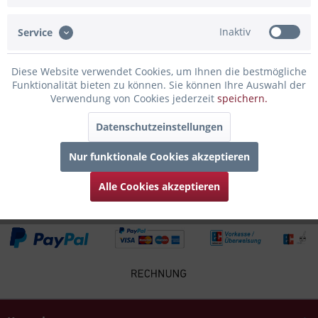
genießt man seine Lieblingsspirituosen,...
mehr
Inaktiv
Service
Bewertungen
0
Bewertungen lesen, schreiben und diskutieren...
mehr
Diese Website verwendet Cookies, um Ihnen die bestmögliche
Funktionalität bieten zu können. Sie können Ihre Auswahl der
Verwendung von Cookies jederzeit
speichern.
Infos zum Hersteller
Folgende Infos zum Hersteller sind verfübar......
mehr
Datenschutzeinstellungen
Nur funktionale Cookies akzeptieren
Zubehör
4
Alle Cookies akzeptieren