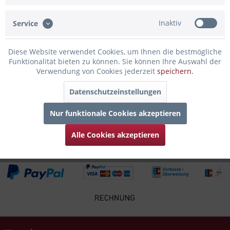
genießt man seine Lieblingsspirituosen,...
mehr
Inaktiv
Service
Bewertungen
0
Bewertungen lesen, schreiben und diskutieren...
mehr
Diese Website verwendet Cookies, um Ihnen die bestmögliche
Funktionalität bieten zu können. Sie können Ihre Auswahl der
Verwendung von Cookies jederzeit
speichern.
Infos zum Hersteller
Folgende Infos zum Hersteller sind verfübar......
mehr
Datenschutzeinstellungen
Nur funktionale Cookies akzeptieren
Zubehör
4
Alle Cookies akzeptieren