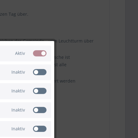
nzen Tag über.
rzeichen der Gemeinde – vom Leuchtturm über
ng.
Aktiv
en warm oder kalt. Die Flasche ist
k passt die Flasche in fast alle
Inaktiv
den Charme der Stadt erinnert werden
Inaktiv
lengeeignet.
Inaktiv
Inaktiv