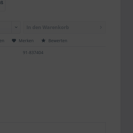
iß
In den
Warenkorb
hen
Merken
Bewerten
91-837404