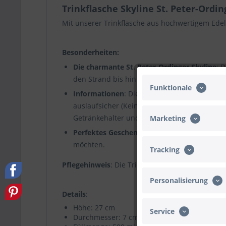
Trinkflasche Skyline St. Peter-Ordi
Mit unserer Trinkflasche aus hochwertigem Edel
Besonderheiten:
Die charmante St. Peter-Ordinger Skyline
: 
den Strand bis hin zu den Pfahlbauten. Jedes
Funktionale
Informationen
: Die Vakuumisolierte Edelsta
auslaufsicher (Keine Kondensation) und wird 
Getränkehalter und nimmt auch im Rucksack n
Marketing
Perfektes Geschenk
: Für Fans der Gemeinde
möchten.
Tracking
Pflegehinweis
: Die Trinkflasche bitte per Hand 
Personalisierung
Details
:
Höhe: 27 cm
Service
Durchmesser: 7 cm