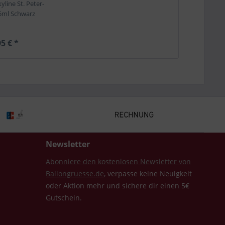
line St. Peter-
5ml Schwarz
5 € *
Newsletter
Abonniere den kostenlosen Newsletter von
Ballongruesse.de
, verpasse keine Neuigkeit
oder Aktion mehr und sichere dir einen 5€
Gutschein.