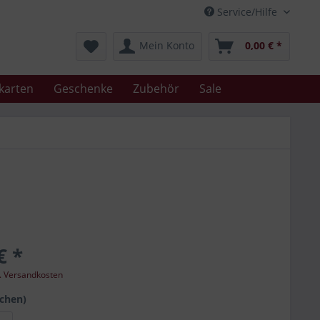
Service/Hilfe
Mein Konto
0,00 € *
karten
Geschenke
Zubehör
Sale
€ *
l. Versandkosten
schen)