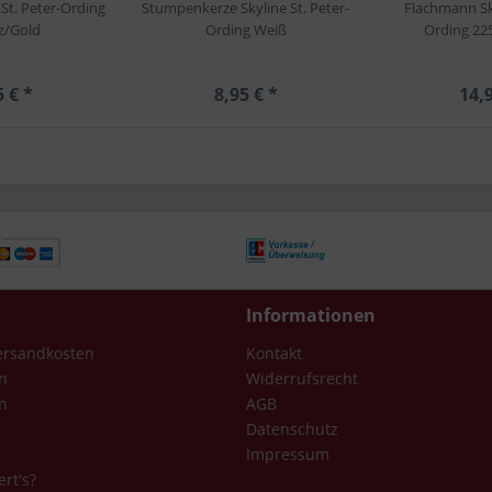
 St. Peter-Ording
Stumpenkerze Skyline St. Peter-
Flachmann Sky
z/Gold
Ording Weiß
Ording 22
5 € *
8,95 € *
14,9
Informationen
Versandkosten
Kontakt
n
Widerrufsrecht
n
AGB
Datenschutz
Impressum
ert's?