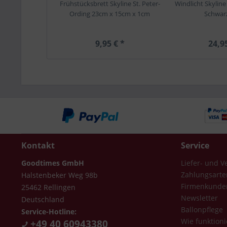
Frühstücksbrett Skyline St. Peter-
Windlicht Skyline
Ording 23cm x 15cm x 1cm
Schwar
9,95 € *
24,9
Kontakt
Service
Goodtimes GmbH
Liefer- und 
Zahlungsarte
Halstenbeker Weg 98b
Firmenkunde
25462 Rellingen
Newsletter
Deutschland
Ballonpflege
Service-Hotline:
Wie funktioni
+49 40 60943380