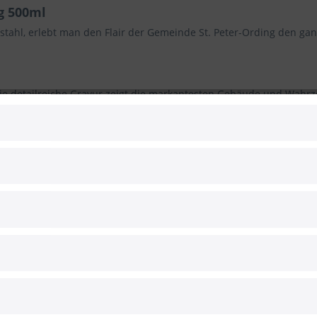
ng 500ml
stahl, erlebt man den Flair der Gemeinde St. Peter-Ording den ga
Die detailreiche Gravur zeigt die markantesten Gebäude und Wah
 Mal beim Blick darauf, spürt man ein kleines Stück St. Peter-Ordi
hl-Trinkflasche hält heiße sowie kalte Getränke über mehrere Stund
mit einem Schraubverschluss verschlossen. Durch die schlanke Opti
icht viel Platz weg.
 St. Peter-Ording oder einfach für alle, die mehrmals am Tag an 
abwaschen. Die Trinkflasche ist
nicht
spülmaschinen- und mikrowel