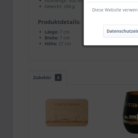
Füllmenge: 500 ml
Gewicht: 284 g
Diese Website verwend
Produktdetails
Datenschutzei
Länge:
7 cm
Breite:
7 cm
Höhe:
27 cm
Zubehör
4