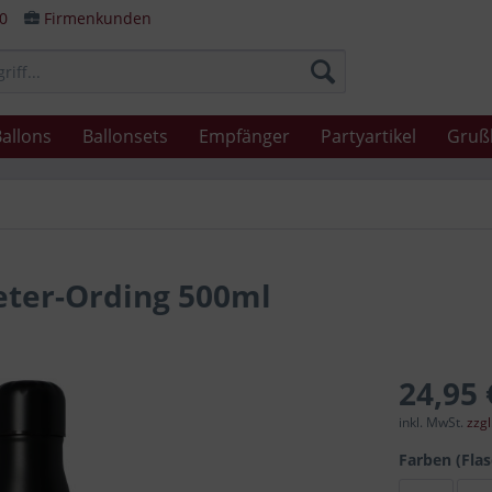
80
Firmenkunden
allons
Ballonsets
Empfänger
Partyartikel
Gruß
Peter-Ording 500ml
24,95 
inkl. MwSt.
zzg
Farben (Fla