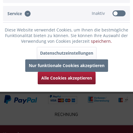
man den Flair der Stadt New York den...
mehr
Inaktiv
Service
Bewertungen
0
Bewertungen lesen, schreiben und diskutieren...
mehr
Diese Website verwendet Cookies, um Ihnen die bestmögliche
Funktionalität bieten zu können. Sie können Ihre Auswahl der
Verwendung von Cookies jederzeit
speichern.
Infos zum Hersteller
Folgende Infos zum Hersteller sind verfübar......
mehr
Datenschutzeinstellungen
Nur funktionale Cookies akzeptieren
Zubehör
4
Alle Cookies akzeptieren