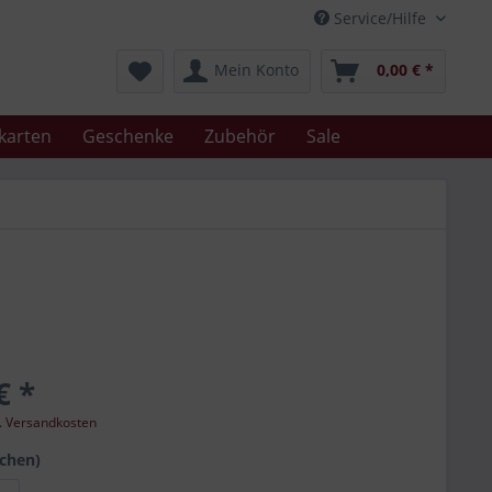
Service/Hilfe
Mein Konto
0,00 € *
karten
Geschenke
Zubehör
Sale
€ *
l. Versandkosten
schen)