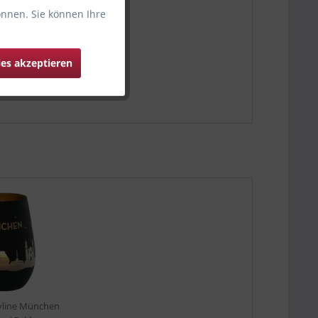
önnen. Sie können Ihre
ies akzeptieren
kyline München