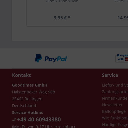
23cm x 15cm x 1cm
225ml S
9,95 € *
14,9
Kontakt
Service
Goodtimes GmbH
Liefer- und 
Zahlungsarte
Halstenbeker Weg 98b
Firmenkunde
25462 Rellingen
Newsletter
Deutschland
Ballonpflege
Service-Hotline:
Wie funktioni
+49 40 60943380
Häufige Frag
(Mo.-Fr. von 9-17 Uhr erreichbar)