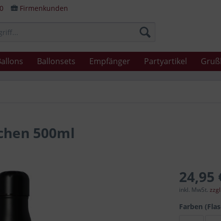
80
Firmenkunden
allons
Ballonsets
Empfänger
Partyartikel
Gruß
nchen 500ml
24,95 
inkl. MwSt.
zzg
Farben (Fla