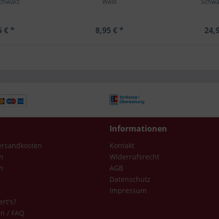
chwarz
Weiß
Schwa
5 € *
8,95 € *
24,9
Informationen
Versandkosten
Kontakt
n
Widerrufsrecht
n
AGB
Datenschutz
Impressum
ert's?
en / FAQ