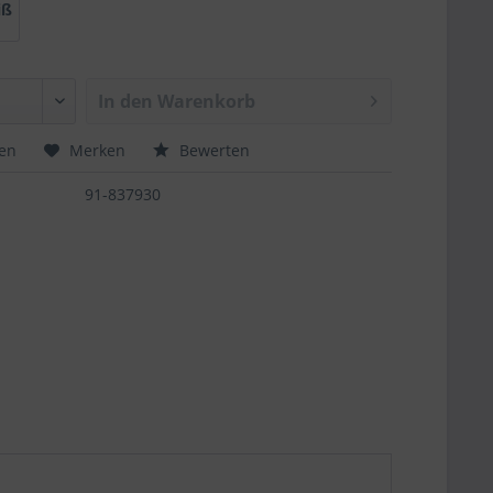
iß
In den
Warenkorb
hen
Merken
Bewerten
91-837930