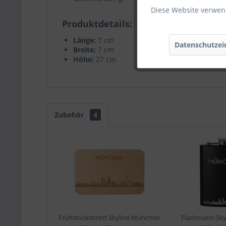
Diese Website verwend
Produktdetails
Länge:
7 cm
Datenschutzei
Breite:
7 cm
Höhe:
27 cm
Zubehör
4
Frühstücksbrett Skyline München
Flachmann Sky