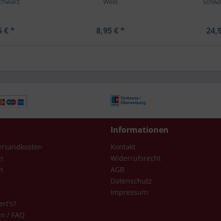
chwarz
Weiß
Schwa
5 € *
8,95 € *
24,9
Informationen
Versandkosten
Kontakt
n
Widerrufsrecht
n
AGB
Datenschutz
Impressum
ert's?
en / FAQ