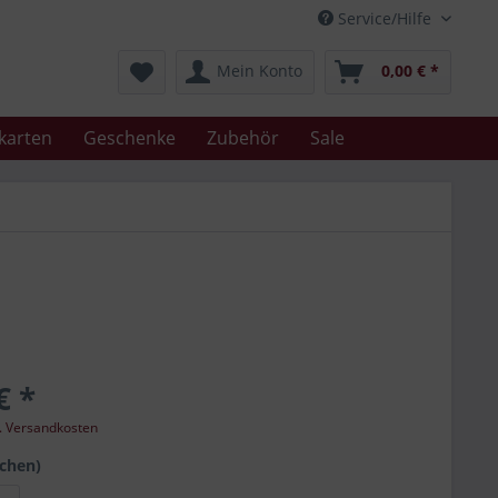
Service/Hilfe
Mein Konto
0,00 € *
karten
Geschenke
Zubehör
Sale
€ *
l. Versandkosten
schen)