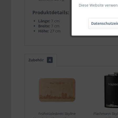
Diese Website verwend
Produktdetails
Länge:
7 cm
Datenschutzei
Breite:
7 cm
Höhe:
27 cm
Zubehör
4
Frühstücksbrett Skyline
Flachmann Sky