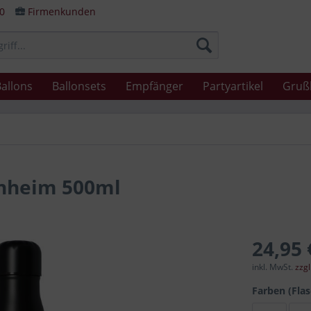
80
Firmenkunden
allons
Ballonsets
Empfänger
Partyartikel
Gruß
nnheim 500ml
24,95 
inkl. MwSt.
zzg
Farben (Fla