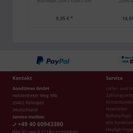
Mannheim 23cm x 15cm x 1cm
225ml S
9,95 € *
14,9
Kontakt
Service
Goodtimes GmbH
Liefer- und 
Zahlungsarte
Halstenbeker Weg 98b
Firmenkunde
25462 Rellingen
Newsletter
Deutschland
Ballonpflege
Service-Hotline:
Wie funktioni
+49 40 60943380
Häufige Frag
(Mo.-Fr. von 9-17 Uhr erreichbar)