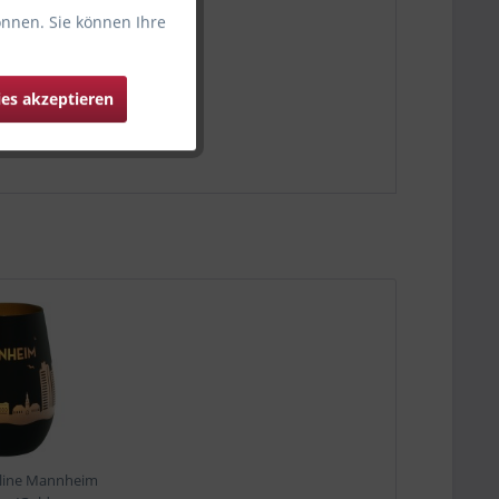
önnen. Sie können Ihre
ies akzeptieren
yline Mannheim