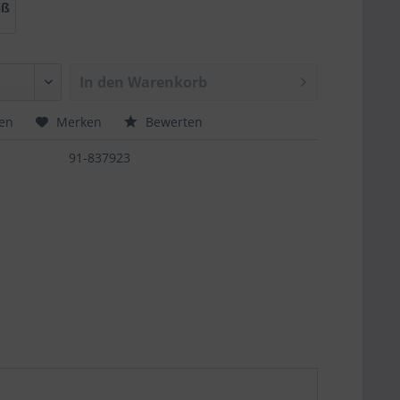
iß
In den
Warenkorb
hen
Merken
Bewerten
91-837923