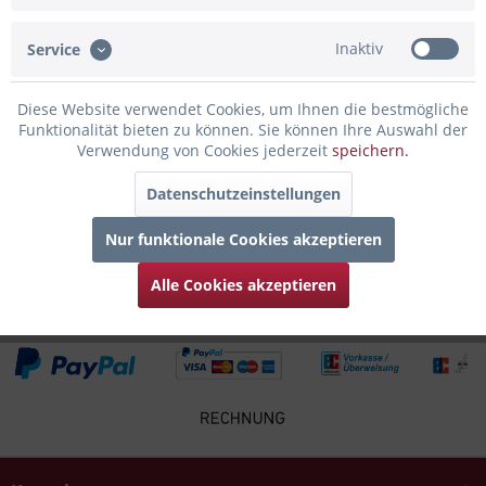
man den Flair der Stadt Husum den...
mehr
Inaktiv
Service
Bewertungen
0
Bewertungen lesen, schreiben und diskutieren...
mehr
Diese Website verwendet Cookies, um Ihnen die bestmögliche
Funktionalität bieten zu können. Sie können Ihre Auswahl der
Verwendung von Cookies jederzeit
speichern.
Infos zum Hersteller
Folgende Infos zum Hersteller sind verfübar......
mehr
Datenschutzeinstellungen
Nur funktionale Cookies akzeptieren
Zubehör
4
Alle Cookies akzeptieren