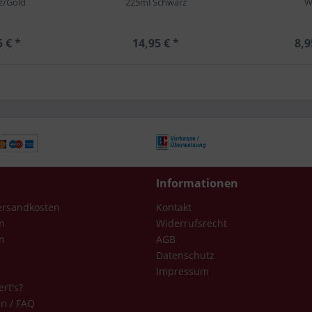
z/Gold
225ml Schwarz
W
5 € *
14,95 € *
8,9
Informationen
Versandkosten
Kontakt
n
Widerrufsrecht
n
AGB
Datenschutz
Impressum
ert's?
en / FAQ