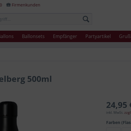
80
Firmenkunden
allons
Ballonsets
Empfänger
Partyartikel
Gruß
delberg 500ml
24,95 
inkl. MwSt.
zzg
Farben (Fla