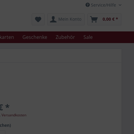
Service/Hilfe
Mein Konto
0,00 € *
karten
Geschenke
Zubehör
Sale
€ *
l. Versandkosten
schen)