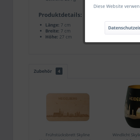
Diese Website verwend
Produktdetails
Länge:
7 cm
Datenschutzei
Breite:
7 cm
Höhe:
27 cm
Zubehör
4
Frühstücksbrett Skyline
Windlicht Skyl