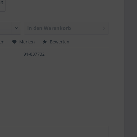
iß
In den
Warenkorb
hen
Merken
Bewerten
91-837732