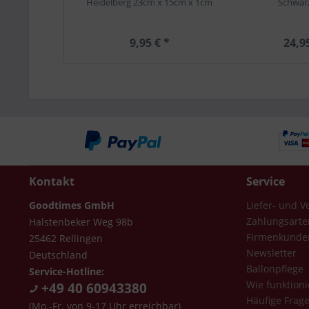
Heidelberg 23cm x 15cm x 1cm
Schwar
9,95 € *
24,9
Kontakt
Service
Goodtimes GmbH
Liefer- und 
Zahlungsarte
Halstenbeker Weg 98b
Firmenkunde
25462 Rellingen
Newsletter
Deutschland
Ballonpflege
Service-Hotline:
Wie funktioni
+49 40 60943380
Häufige Frag
(Mo.-Fr. von 9-17 Uhr erreichbar)