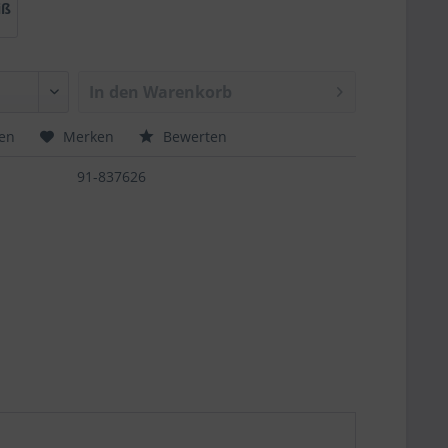
iß
In den
Warenkorb
hen
Merken
Bewerten
91-837626