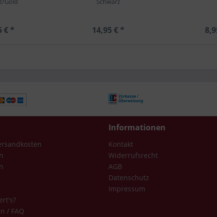
z/Gold
Schwarz
5 € *
14,95 € *
8,9
Informationen
Versandkosten
Kontakt
n
Widerrufsrecht
n
AGB
Datenschutz
Impressum
ert's?
en / FAQ