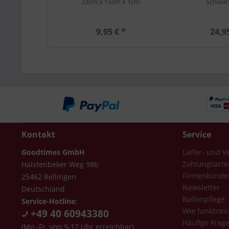
23cm x 15cm x 1cm
Schwar
9,95 € *
24,9
Kontakt
Service
Goodtimes GmbH
Liefer- und 
Zahlungsarte
Halstenbeker Weg 98b
Firmenkunde
25462 Rellingen
Newsletter
Deutschland
Ballonpflege
Service-Hotline:
Wie funktioni
+49 40 60943380
Häufige Frag
(Mo.-Fr. von 9-17 Uhr erreichbar)