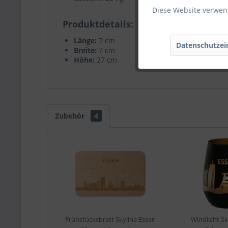
Diese Website verwend
Produktdetails
Länge:
7 cm
Datenschutzei
Breite:
7 cm
Höhe:
27 cm
Zubehör
4
Frühstücksbrett Skyline Essen
Windlicht Sk