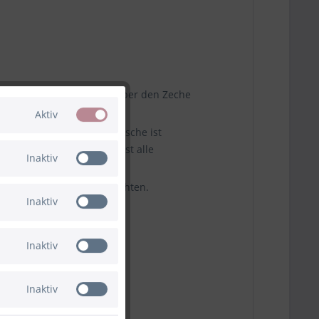
Stadt – vom Essener Dom über den Zeche
Aktiv
en warm oder kalt. Die Flasche ist
k passt die Flasche in fast alle
Inaktiv
 Stadt erinnert werden möchten.
Inaktiv
lengeeignet.
Inaktiv
Inaktiv