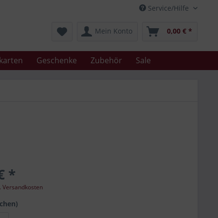
Service/Hilfe
Mein Konto
0,00 € *
karten
Geschenke
Zubehör
Sale
€ *
l. Versandkosten
schen)