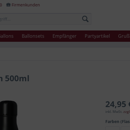
80
Firmenkunden
allons
Ballonsets
Empfänger
Partyartikel
Gruß
en 500ml
24,95 
inkl. MwSt.
zzg
Farben (Fla