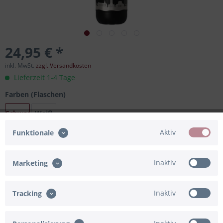
24,95 € *
inkl. MwSt.
zzgl. Versandkosten
Lieferzeit 1-4 Tage
Farben (Flaschen)
Schwarz
Weiß
Aktiv
Funktionale
In den
Warenkorb
Inaktiv
Marketing
Merken
Bewerten
Inaktiv
Tracking
Artikel-Nr.:
91-837596