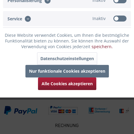
Inaktiv
Personalisierung
Beschreibung
Mit unserer Trinkflasche aus hochwertigem Edelstahl, erlebt
man den Flair der Stadt Duisburg den...
mehr
Inaktiv
Service
Bewertungen
0
Diese Website verwendet Cookies, um Ihnen die bestmögliche
Bewertungen lesen, schreiben und diskutieren...
mehr
Funktionalität bieten zu können. Sie können Ihre Auswahl der
Verwendung von Cookies jederzeit
speichern.
Infos zum Hersteller
Datenschutzeinstellungen
Folgende Infos zum Hersteller sind verfübar......
mehr
Nur funktionale Cookies akzeptieren
Zubehör
4
Alle Cookies akzeptieren