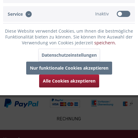
Gravur der Amrum Skyline ist der perfekte...
mehr
Inaktiv
Service
Bewertungen
0
Bewertungen lesen, schreiben und diskutieren...
mehr
Diese Website verwendet Cookies, um Ihnen die bestmögliche
Funktionalität bieten zu können. Sie können Ihre Auswahl der
Verwendung von Cookies jederzeit
speichern.
Infos zum Hersteller
Folgende Infos zum Hersteller sind verfübar......
mehr
Datenschutzeinstellungen
Nur funktionale Cookies akzeptieren
Zubehör
4
Alle Cookies akzeptieren