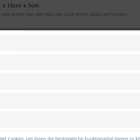
m x 15cm x 1cm
Holz erlebt man den Flair der Stadt Erfurt schon am Morgen.
reiche Gravur zeigt die markantesten Gebäude und Wahrzeichen der
 beim Blick darauf, spürt man ein kleines Stück Erfurt daheim.
obustem, nachhaltig geerntetem Holz gefertigt, welches nicht nur l
ich für ein einzigartiges, edles Erscheinungsbild.
ervierbrett oder einfach nur als Dekoration – dieses Frühstücksbrett
 Stadt oder einfach für alle, die ihr Frühstück mit einem Hauch von
des Holzes zu bewahren, empfehlen wir, das Brett nur leicht von
tt ist
nicht
spülmaschinengeeignet! Wir empfehlen die Rückseite 
et Cookies, um Ihnen die bestmögliche Funktionalität bieten zu k