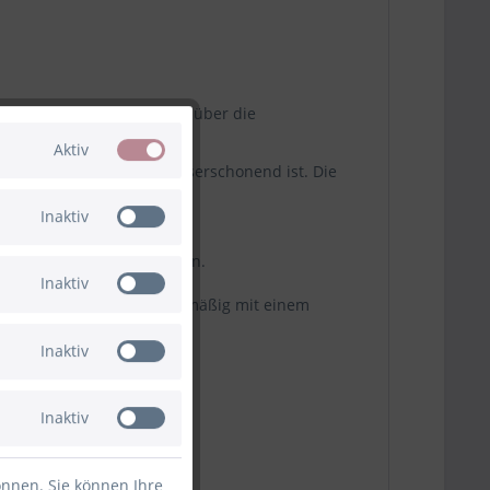
 Stadt – vom Erfurter Dom über die
Aktiv
anglebig, sondern auch messerschonend ist. Die
Inaktiv
 ist vielseitig einsetzbar.
 Urbanität genießen möchten.
Inaktiv
 Hand zu waschen und regelmäßig mit einem
zu benutzen.
Inaktiv
Inaktiv
önnen. Sie können Ihre