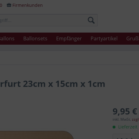
80
Firmenkunden
allons
Ballonsets
Empfänger
Partyartikel
Gruß
Erfurt 23cm x 15cm x 1cm
9,95 €
inkl. MwSt.
zzg
Lieferzeit