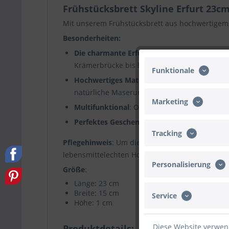
Frühstücksbrett Skyline Erfurt 23c
Mit unserem Frühstücksbrett aus hochwertigem 
Besonderheiten:
Die charmante Erfurter Skyline
: Die detail
Krämerbrücke bis hin zum Rathaus. Jedes Mal
Funktionale
Hochwertiges Material
: Das Brett ist aus r
natürliche Maserung des Holzes sorgt zusätzl
Marketing
Multifunktional
: Ob als Schneideunterlage, S
Perfektes Geschenk
: Für Erfurter, Fans der
Tracking
Pflegehinweis
: Um die Qualität und Schönheit 
lebensmittelechten Holzöl zu behandeln. Das Bre
Personalisierung
Größe
:
Länge: 23 cm
Breite: 15 cm
Service
Höhe: 1 cm
Diese Website verwend
Produktdetails