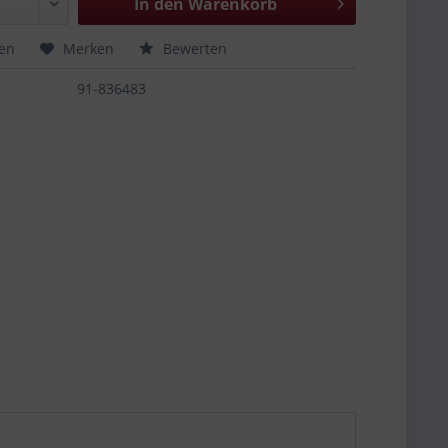
In den
Warenkorb
hen
Merken
Bewerten
91-836483