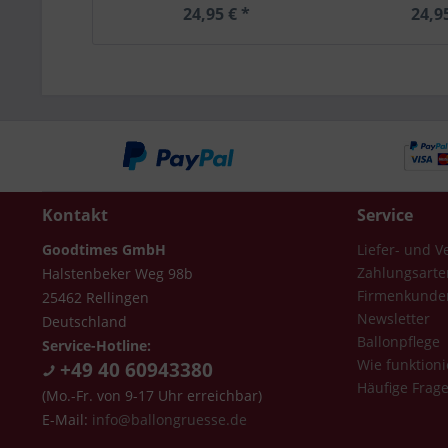
24,95 € *
24,9
Kontakt
Service
Goodtimes GmbH
Liefer- und 
Zahlungsarte
Halstenbeker Weg 98b
Firmenkunde
25462 Rellingen
Newsletter
Deutschland
Ballonpflege
Service-Hotline:
Wie funktioni
+49 40 60943380
Häufige Frag
(Mo.-Fr. von 9-17 Uhr erreichbar)
E-Mail:
info@ballongruesse.de