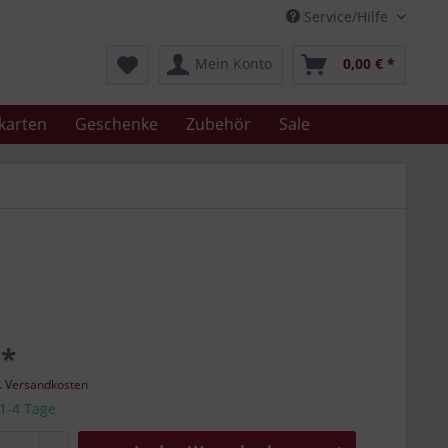
Service/Hilfe
Mein Konto
0,00 € *
karten
Geschenke
Zubehör
Sale
 *
l. Versandkosten
 1-4 Tage