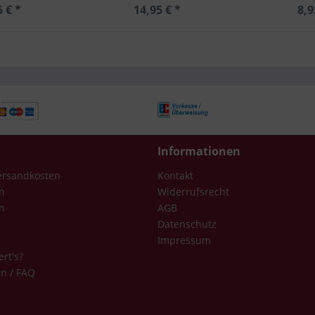
5 € *
14,95 € *
8,9
Informationen
Versandkosten
Kontakt
n
Widerrufsrecht
n
AGB
Datenschutz
Impressum
ert's?
en / FAQ