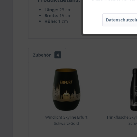
Länge:
23 cm
Breite:
15 cm
Datenschutzei
Höhe:
1 cm
Zubehör
4
Windlicht Skyline Erfurt
Trinkflasche Skyl
Schwarz/Gold
Schw