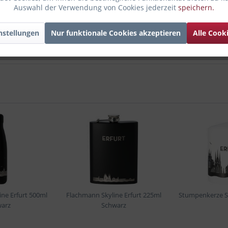
Auswahl der Verwendung von Cookies jederzeit
speichern.
nstellungen
Nur funktionale Cookies akzeptieren
Alle Cook
ine Erfurt 500ml
Flachmann Skyline Erfurt 225ml
Stumpenkerze Sk
arz
Schwarz