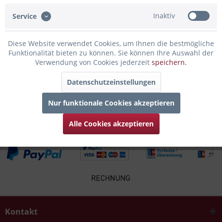
Bewertungen lesen, schreiben und diskutieren...
mehr
Inaktiv
Service
Infos zum Hersteller
Diese Website verwendet Cookies, um Ihnen die bestmögliche
Folgende Infos zum Hersteller sind verfübar......
mehr
Funktionalität bieten zu können. Sie können Ihre Auswahl der
Verwendung von Cookies jederzeit
speichern.
Zubehör
4
Datenschutzeinstellungen
Kunden kauften auch
Nur funktionale Cookies akzeptieren
Alle Cookies akzeptieren
Kontakt